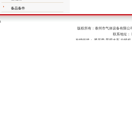
备品备件
t
版权所有：泰州市气体设备有限公司
联系地址： E-
友情链接：
烫平带
景观水车
拉矫机